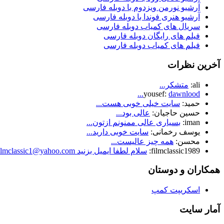
آرشیو نورمن ویزدوم با دوبله فارسی
آرشیو هنری فوندا با دوبله فارسی
سریال های کمیاب دوبله فارسی
فیلم های رایگان دوبله فارسی
فیلم های کمیاب دوبله فارسی
آخرین نظرات
ali:
متشکر...
yousef:
dawnlood...
حمید:
سایت خیلی خوبی هست...
حسین حاجیان:
عالی بود...
iman:
بسیاری عالی ممنونم ازتون...
یوسف رخمانی:
سایت خوبی دارید...
محسن:
همه چیز عالیست...
filmclassic1989:
سلام لطفا ایمیل بزنید Filmclassic1@yahoo.com...
همکاران و دوستان
اسکریپت کمپ
آمار سایت