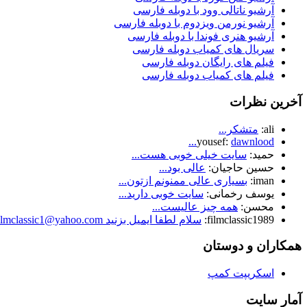
آرشیو ناتالی وود با دوبله فارسی
آرشیو نورمن ویزدوم با دوبله فارسی
آرشیو هنری فوندا با دوبله فارسی
سریال های کمیاب دوبله فارسی
فیلم های رایگان دوبله فارسی
فیلم های کمیاب دوبله فارسی
آخرین نظرات
ali:
متشکر...
yousef:
dawnlood...
حمید:
سایت خیلی خوبی هست...
حسین حاجیان:
عالی بود...
iman:
بسیاری عالی ممنونم ازتون...
یوسف رخمانی:
سایت خوبی دارید...
محسن:
همه چیز عالیست...
filmclassic1989:
سلام لطفا ایمیل بزنید Filmclassic1@yahoo.com...
همکاران و دوستان
اسکریپت کمپ
آمار سایت