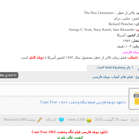
م:
بالاتر از خطر – The New Centurions
کشن، جنایی، درام
ان:
Richard Fleischer
ن:
George C. Scott, Stacy Keach, Jane Alexander
 کشور:
آمریکا
تشار:
۱۹۷۲
ان:
۱۰۳ دقیقه
وبله فارسی
داستان:
فیلم زیبای بالاتر از خطر محصول سال ۱۹۷۲ کشور آمریکا با
دوبله کامل
است
1 بار پسنديده شده است
ادامه ی مط
ع :
فیلم های کمیاب دوبله فارسی
دانلود دوبله فارسی فیلم تنگه وحشت Cape Fear 1962
تاریخ : جمعه، 28 آگوست 2020
3,685 views
0دیدگاه
نوشته:filmclassic1989
دانلود دوبله فارسی فیلم تنگه وحشت Cape Fear 1962
کیفیت عالی بلوری