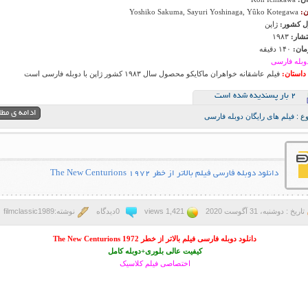
ن:
Yoshiko Sakuma, Sayuri Yoshinaga, Yûko Kotegawa
 کشور:
ژاپن
تشار:
۱۹۸۳
ان:
۱۴۰ دقیقه
وبله فارسی
داستان:
فیلم عاشقانه خواهران ماکایکو محصول سال ۱۹۸۳ کشور ژاپن با دوبله فارسی است
2 بار پسنديده شده است
ادامه ی مط
ع :
فیلم های رایگان دوبله فارسی
دانلود دوبله فارسی فیلم بالاتر از خطر The New Centurions 1972
تاریخ : دوشنبه، 31 آگوست 2020
1,421 views
0دیدگاه
نوشته:filmclassic1989
دانلود دوبله فارسی فیلم بالاتر از خطر The New Centurions 1972
کیفیت عالی بلوری+دوبله کامل
اختصاصی فیلم کلاسیک