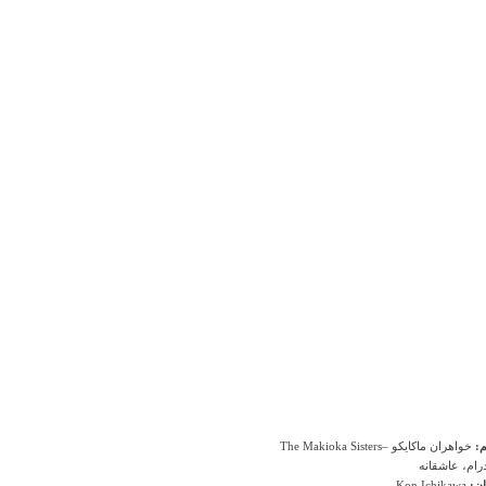
م:
خواهران ماکایکو –The Makioka Sisters
رام، عاشقانه
ان:
Kon Ichikawa