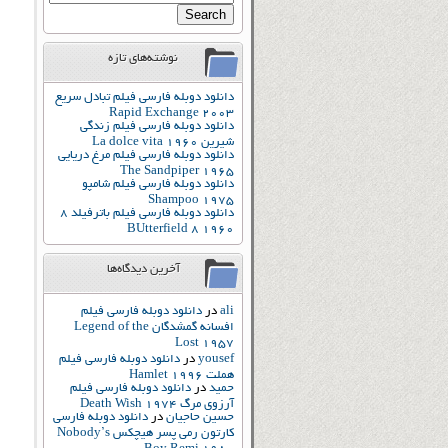
نوشته‌های تازه
دانلود دوبله فارسی فیلم تبادل سریع
Rapid Exchange 2003
دانلود دوبله فارسی فیلم زندگی
شیرین La dolce vita 1960
دانلود دوبله فارسی فیلم مرغ دریایی
The Sandpiper 1965
دانلود دوبله فارسی فیلم شامپو
Shampoo 1975
دانلود دوبله فارسی فیلم باترفیلد 8
BUtterfield 8 1960
آخرین دیدگاه‌ها
ali
در
دانلود دوبله فارسی فیلم
افسانه گمشدگان Legend of the
Lost 1957
yousef
در
دانلود دوبله فارسی فیلم
هملت Hamlet 1996
حمید
در
دانلود دوبله فارسی فیلم
آرزوی مرگ Death Wish 1974
حسین حاجیان
در
دانلود دوبله فارسی
کارتون رمی پسر هیچکس Nobody’s