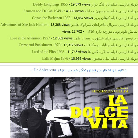
بله فارسی فیلم بابا لنگ دراز Daddy Long Legs 1955
- 19,573 views
بله فارسی فیلم سامسون و دلیله Samson and Delilah 1949
- 14,336 views
له فارسی فیلم کونان بربر Conan the Barbarian 1982
- 13,457 views
بله فارسی سریال ماجراهای شرلوک هلمز The Adventures of Sherlock Holmes
- 13,366 views
نمایش تلویزیونی مورچه داره ۱۳۵۶
- 12,702 views
رنویس فارسی فیلم عشق در بعد از ظهر Love in the Afternoon 1957
- 12,362 views
بله فارسی فیلم جنایات و مکافات Crime and Punishment 1970
- 12,317 views
بله فارسی فیلم سالار مگس ها Lord of the Flies 1963
- 11,743 views
وبله فارسی فیلم لیلی مجنون Laila Majnu 1976
- 10,955 views
دانلود دوبله فارسی فیلم زندگی شیرین La dolce vita 1960...