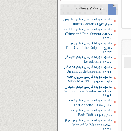
پربحث ترین مطالب
دانلود دوبله فارسی فیلم جولیوس
سزار Julius Caesar 1953
دانلود دوبله فارسی فیلم جنایات و
مکافات Crime and Punishment
1970
دانلود دوبله فارسی فیلم روز
دلفین The Day of the Dolphin
1973
دانلود دوبله فارسی فیلم طغیانگر
Le solitaire 1987
دانلود دوبله فارسی فیلم خدمتکار
Un amour de banquier 1990
دانلود دوبله فارسی سریال خانم
مارپل MISS MARPLE 1984
دانلود دوبله فارسی فیلم سلیمان
و ملکه صبا Solomon and Sheba
1959
دانلود دوبله فارسی فیلم قلعه
آپاچی Fort Apache 1948
دانلود دوبله فارسی فیلم بدی
دیدی Badi Didi 1969
دانلود دوبله فارسی فیلم مردی از
لامانچا Man of La Mancha
1972