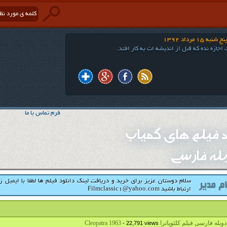
به 15 مرداد 1392
 اجازه نده که قبل از اندیشه ات به کار افتد.
فرم تماس با ما
ود فیلم های کمیاب
له فارسی
سلام دوستان عزیز برای خرید و دریافت لینک دانلود فیلم ها لطفا با ایمیل ز
ارتباط باشید Filmclassic1@yahoo.com
بله فارسی فیلم کلئوپاترا Cleopatra 1963
- 22,791 views