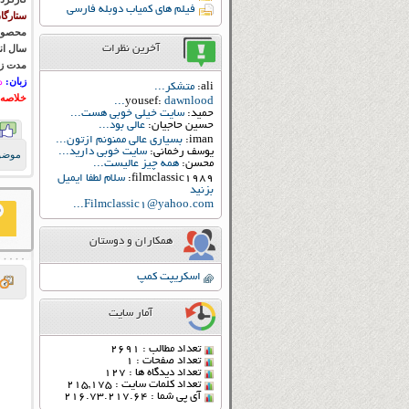
فیلم های کمیاب دوبله فارسی
ستارگا
محصول
آخرین نظرات
سال ان
مدت زم
زبان:
د
ali:
متشکر...
خلاصه 
yousef:
dawnlood...
حمید:
سایت خیلی خوبی هست...
حسین حاجیان:
عالی بود...
iman:
بسیاری عالی ممنونم ازتون...
یوسف رخمانی:
سایت خوبی دارید...
موضو
محسن:
همه چیز عالیست...
filmclassic1989:
سلام لطفا ایمیل
بزنید
Filmclassic1@yahoo.com...
همکاران و دوستان
اسکریپت کمپ
آمار سایت
تعداد مطالب : 2691
تعداد صفحات : 1
تعداد دیدگاه ها : 127
تعداد کلمات سایت : 215,175
آی پی شما : 216.73.217.64