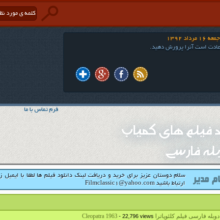
 مرداد 1392
ادت است آنرا پرورش دهید.
فرم تماس با ما
ود فیلم های کمیاب
له فارسی
سلام دوستان عزیز برای خرید و دریافت لینک دانلود فیلم ها لطفا با ایمیل ز
ارتباط باشید Filmclassic1@yahoo.com
بله فارسی فیلم کلئوپاترا Cleopatra 1963
- 22,796 views