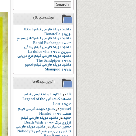
نوشته‌های تازه
دانلود دوبله فارسی فیلم دوناتلا
Donatella 1956
دانلود دوبله فارسی فیلم تبادل سریع
Rapid Exchange 2003
دانلود دوبله فارسی فیلم زندگی
شیرین La dolce vita 1960
دانلود دوبله فارسی فیلم مرغ دریایی
The Sandpiper 1965
دانلود دوبله فارسی فیلم شامپو
Shampoo 1975
آخرین دیدگاه‌ها
ali
در
دانلود دوبله فارسی فیلم
افسانه گمشدگان Legend of the
Lost 1957
yousef
در
دانلود دوبله فارسی فیلم
هملت Hamlet 1996
حمید
در
دانلود دوبله فارسی فیلم
آرزوی مرگ Death Wish 1974
حسین حاجیان
در
دانلود دوبله فارسی
کارتون رمی پسر هیچکس Nobody’s