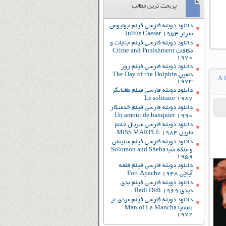
پربحث ترین مطالب
دانلود دوبله فارسی فیلم جولیوس
سزار Julius Caesar 1953
دانلود دوبله فارسی فیلم جنایات و
مکافات Crime and Punishment
1970
دانلود دوبله فارسی فیلم روز
دلفین The Day of the Dolphin
1973
دانلود دوبله فارسی فیلم طغیانگر
Le solitaire 1987
دانلود دوبله فارسی فیلم خدمتکار
Un amour de banquier 1990
دانلود دوبله فارسی سریال خانم
مارپل MISS MARPLE 1984
دانلود دوبله فارسی فیلم سلیمان
و ملکه صبا Solomon and Sheba
1959
دانلود دوبله فارسی فیلم قلعه
آپاچی Fort Apache 1948
دانلود دوبله فارسی فیلم بدی
دیدی Badi Didi 1969
دانلود دوبله فارسی فیلم مردی از
لامانچا Man of La Mancha
1972