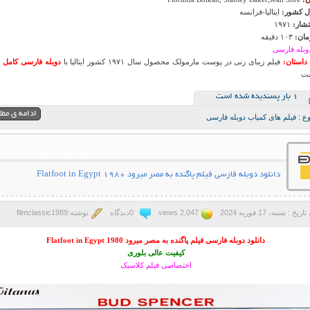
 کشور:
ایتالیا-فرانسه
تشار:
۱۹۷۱
ان:
۱۰۳ دقیقه
وبله فارسی
داستان:
فیلم زیبای زنی در پوست مارمولک محصول سال ۱۹۷۱ کشور ایتالیا با
دوبله فارسی کامل 
ت
1 بار پسنديده شده است
ادامه ی مط
ع :
فیلم های کمیاب دوبله فارسی
دانلود دوبله فارسی فیلم پاگنده به مصر میرود Flatfoot in Egypt 1980
تاریخ : شنبه، 17 فوریه 2024
2,047 views
0دیدگاه
نوشته:filmclassic1989
دانلود دوبله فارسی فیلم پاگنده به مصر میرود Flatfoot in Egypt 1980
کیفیت عالی بلوری
اختصاصی فیلم کلاسیک