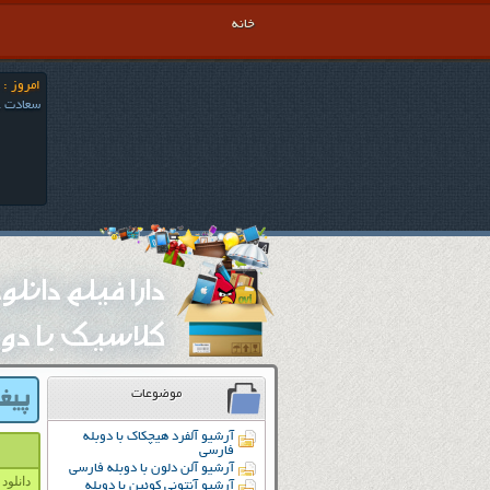
خانه
امروز : جمعه 16
سعادت ع
دارا فیلم دانل
کلاسیک با دوب
موضوعات
آرشیو آلفرد هیچکاک با دوبله
فارسی
آرشیو آلن دلون با دوبله فارسی
دانلود دو
آرشیو آنتونی کوئین با دوبله