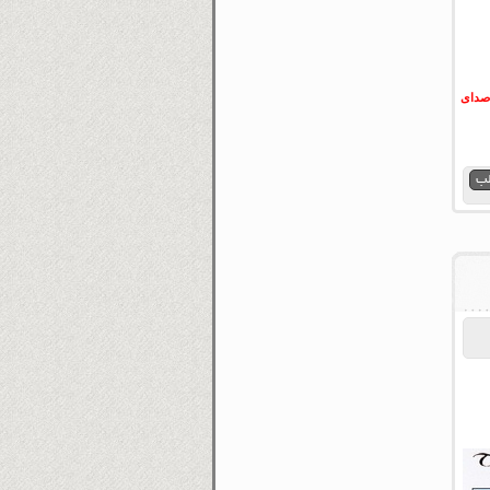
صدای
لب