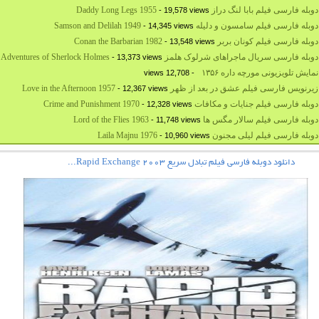
بله فارسی فیلم بابا لنگ دراز Daddy Long Legs 1955
- 19,578 views
بله فارسی فیلم سامسون و دلیله Samson and Delilah 1949
- 14,345 views
له فارسی فیلم کونان بربر Conan the Barbarian 1982
- 13,548 views
بله فارسی سریال ماجراهای شرلوک هلمز The Adventures of Sherlock Holmes
- 13,373 views
نمایش تلویزیونی مورچه داره ۱۳۵۶
- 12,708 views
رنویس فارسی فیلم عشق در بعد از ظهر Love in the Afternoon 1957
- 12,367 views
بله فارسی فیلم جنایات و مکافات Crime and Punishment 1970
- 12,328 views
بله فارسی فیلم سالار مگس ها Lord of the Flies 1963
- 11,748 views
وبله فارسی فیلم لیلی مجنون Laila Majnu 1976
- 10,960 views
دانلود دوبله فارسی فیلم تبادل سریع Rapid Exchange 2003...