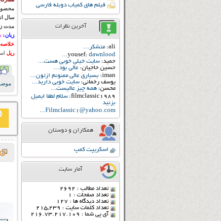
فیلم های کمیاب دوبله فارسی
محصول
سال ان
آخرین نظرات
مدت زم
زبان:
د
خلاصه 
ali:
متشکر...
ریل
اس
yousef:
dawnlood...
حمید:
سایت خیلی خوبی هست...
حسین حاجیان:
عالی بود...
iman:
بسیاری عالی ممنونم ازتون...
یوسف رخمانی:
سایت خوبی دارید...
موضو
محسن:
همه چیز عالیست...
filmclassic1989:
سلام لطفا ایمیل
بزنید
Filmclassic1@yahoo.com...
همکاران و دوستان
اسکریپت کمپ
آمار سایت
تعداد مطالب : 2692
تعداد صفحات : 1
تعداد دیدگاه ها : 127
تعداد کلمات سایت : 215,239
آی پی شما : 216.73.217.109