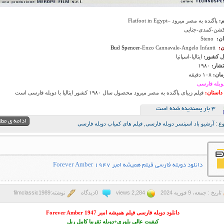
م:
پاگنده به مصر میرود –Flatfoot in Egypt
شن-کمدی-جنایی
ان:
Steno
ن:
-Enzo Cannavale-Angelo Infanti
Bud Spencer
 کشور:
ایتالیا-اسپانیا
تشار:
۱۹۸۰
ان:
۱۰۸ دقیقه
وبله فارسی
داستان:
فیلم زیبای پاگنده به مصر میرود محصول سال ۱۹۸۰ کشور ایتالیا با دوبله فارسی است
3 بار پسنديده شده است
ادامه ی مط
ع :
آرشیو باد اسپنسر دوبله فارسی
,
فیلم های کمیاب دوبله فارسی
دانلود دوبله فارسی فیلم همیشه امبر Forever Amber 1947
تاریخ : جمعه، 9 فوریه 2024
2,284 views
0دیدگاه
نوشته:filmclassic1989
دانلود دوبله فارسی فیلم همیشه امبر Forever Amber 1947
کیفیت عالی بلوری+دوبله تقریبا کامل ریل