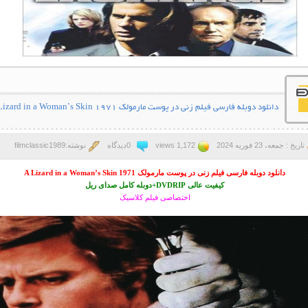
دانلود دوبله فارسی فیلم زنی در پوست مارمولک A Lizard in a Woman’s Skin 1971
تاریخ : جمعه، 23 فوریه 2024
1,172 views
0دیدگاه
نوشته:filmclassic1989
دانلود دوبله فارسی فیلم زنی در پوست مارمولک A Lizard in a Woman’s Skin 1971
کیفیت عالی DVDRIP+دوبله کامل صدای ریل
اختصاصی فیلم کلاسیک