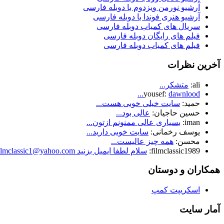
آرشیو نورمن ویزدوم با دوبله فارسی
آرشیو هنری فوندا با دوبله فارسی
سریال های کمیاب دوبله فارسی
فیلم های رایگان دوبله فارسی
فیلم های کمیاب دوبله فارسی
آخرین نظرات
ali:
متشکر...
yousef:
dawnlood...
حمید:
سایت خیلی خوبی هست...
حسین حاجیان:
عالی بود...
iman:
بسیاری عالی ممنونم ازتون...
یوسف رخمانی:
سایت خوبی دارید...
محسن:
همه چیز عالیست...
filmclassic1989:
سلام لطفا ایمیل بزنید Filmclassic1@yahoo.com...
همکاران و دوستان
اسکریپت کمپ
آمار سایت