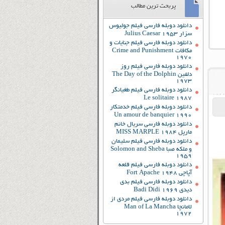
پربحث ترین مطالب
دانلود دوبله فارسی فیلم جولیوس
سزار Julius Caesar 1953
دانلود دوبله فارسی فیلم جنایات و
مکافات Crime and Punishment
1970
دانلود دوبله فارسی فیلم روز
دلفین The Day of the Dolphin
1973
دانلود دوبله فارسی فیلم طغیانگر
Le solitaire 1987
دانلود دوبله فارسی فیلم خدمتکار
Un amour de banquier 1990
دانلود دوبله فارسی سریال خانم
مارپل MISS MARPLE 1984
دانلود دوبله فارسی فیلم سلیمان
و ملکه صبا Solomon and Sheba
1959
دانلود دوبله فارسی فیلم قلعه
آپاچی Fort Apache 1948
دانلود دوبله فارسی فیلم بدی
دیدی Badi Didi 1969
دانلود دوبله فارسی فیلم مردی از
لامانچا Man of La Mancha
1972