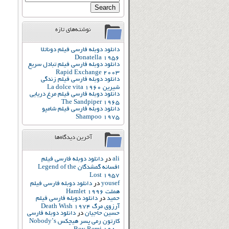
نوشته‌های تازه
دانلود دوبله فارسی فیلم دوناتلا
Donatella 1956
دانلود دوبله فارسی فیلم تبادل سریع
Rapid Exchange 2003
دانلود دوبله فارسی فیلم زندگی
شیرین La dolce vita 1960
دانلود دوبله فارسی فیلم مرغ دریایی
The Sandpiper 1965
دانلود دوبله فارسی فیلم شامپو
Shampoo 1975
آخرین دیدگاه‌ها
ali
در
دانلود دوبله فارسی فیلم
افسانه گمشدگان Legend of the
Lost 1957
yousef
در
دانلود دوبله فارسی فیلم
هملت Hamlet 1996
حمید
در
دانلود دوبله فارسی فیلم
آرزوی مرگ Death Wish 1974
حسین حاجیان
در
دانلود دوبله فارسی
کارتون رمی پسر هیچکس Nobody’s