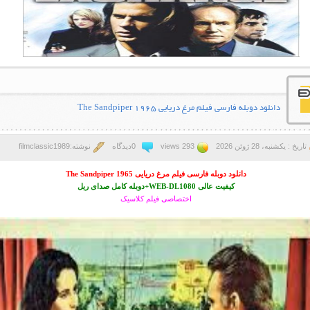
دانلود دوبله فارسی فیلم مرغ دریایی The Sandpiper 1965
تاریخ : یکشنبه، 28 ژوئن 2026
293 views
0دیدگاه
نوشته:filmclassic1989
دانلود دوبله فارسی فیلم مرغ دریایی The Sandpiper 1965
کیفیت عالی WEB-DL1080+دوبله کامل صدای ریل
اختصاصی فیلم کلاسیک