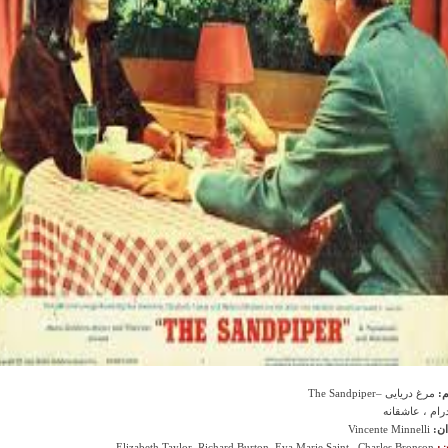
م:
مرغ دریایی –The Sandpiper
رام ، عاشقانه
ان:
Vincente Minnelli
ن:
Elizabeth Taylor, Richard Burton, Eva Marie Saint , Charles Bronson