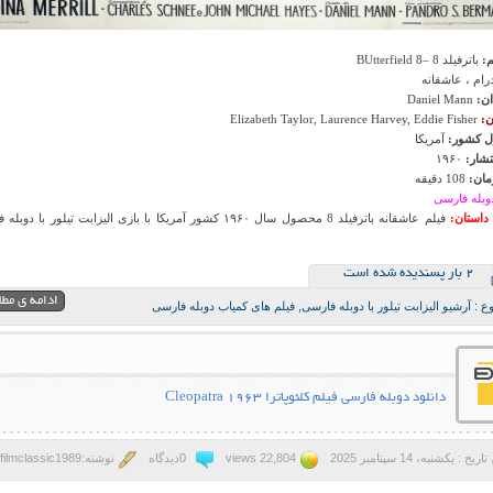
م:
باترفیلد 8 –BUtterfield 8
رام ، عاشقانه
ان:
Daniel Mann
ن:
Elizabeth Taylor, Laurence Harvey, Eddie Fisher
 کشور:
آمریکا
تشار:
۱۹۶۰
ان:
108 دقیقه
وبله فارسی
داستان:
فیلم عاشقانه باترفیلد 8 محصول سال ۱۹۶۰ کشور آمریکا با بازی الیزابت تیلور با د
2 بار پسنديده شده است
ادامه ی مط
ع :
آرشیو الیزابت تیلور با دوبله فارسی
,
فیلم های کمیاب دوبله فارسی
دانلود دوبله فارسی فیلم کلئوپاترا Cleopatra 1963
تاریخ : یکشنبه، 14 سپتامبر 2025
22,804 views
0دیدگاه
نوشته:filmclassic1989