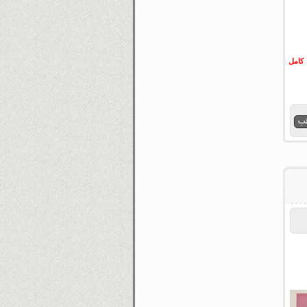
 کامل
لب