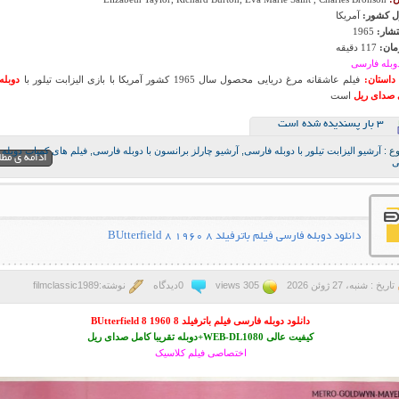
 کشور:
آمریکا
تشار:
1965
ان:
117 دقیقه
وبله فارسی
داستان:
فیلم عاشقانه مرغ دریایی محصول سال 1965 کشور آمریکا با بازی الیزابت تیلور با
دوبله
صدای ریل
است
3 بار پسنديده شده است
ع :
آرشیو الیزابت تیلور با دوبله فارسی
,
آرشیو چارلز برانسون با دوبله فارسی
,
فیلم های کمیاب دوبله
ادامه ی مط
ی
دانلود دوبله فارسی فیلم باترفیلد 8 BUtterfield 8 1960
تاریخ : شنبه، 27 ژوئن 2026
305 views
0دیدگاه
نوشته:filmclassic1989
دانلود دوبله فارسی فیلم باترفیلد 8 BUtterfield 8 1960
کیفیت عالی WEB-DL1080+دوبله تقریبا کامل صدای ریل
اختصاصی فیلم کلاسیک