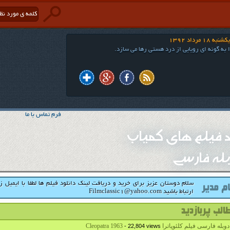
 18 مرداد 1392
ا به گونه اي رويايي از درد هستي رها مي سازد.
فرم تماس با ما
ود فیلم های کمیاب
له فارسی
سلام دوستان عزیز برای خرید و دریافت لینک دانلود فیلم ها لطفا با ایمیل ز
ارتباط باشید Filmclassic1@yahoo.com
بله فارسی فیلم کلئوپاترا Cleopatra 1963
- 22,804 views