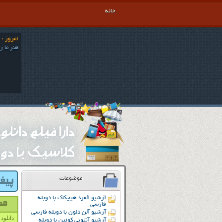
خانه
امروز : يكشنبه
هنر ما ر
دارا فیلم دانل
کلاسیک با دوب
موضوعات
آرشیو آلفرد هیچکاک با دوبله
فارسی
آرشیو آلن دلون با دوبله فارسی
دانلود دو
آرشیو آنتونی کوئین با دوبله