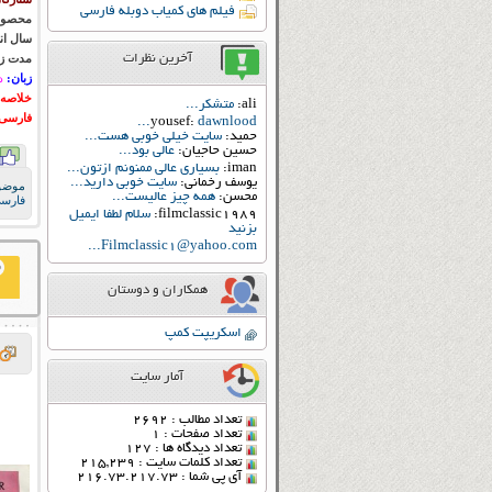
فیلم های کمیاب دوبله فارسی
محصول
سال ان
آخرین نظرات
مدت زم
زبان:
د
خلاصه 
ali:
متشکر...
فارسی 
yousef:
dawnlood...
حمید:
سایت خیلی خوبی هست...
حسین حاجیان:
عالی بود...
iman:
بسیاری عالی ممنونم ازتون...
یوسف رخمانی:
سایت خوبی دارید...
موضو
محسن:
همه چیز عالیست...
فارس
filmclassic1989:
سلام لطفا ایمیل
بزنید
Filmclassic1@yahoo.com...
همکاران و دوستان
اسکریپت کمپ
آمار سایت
تعداد مطالب : 2692
تعداد صفحات : 1
تعداد دیدگاه ها : 127
تعداد کلمات سایت : 215,239
آی پی شما : 216.73.217.73