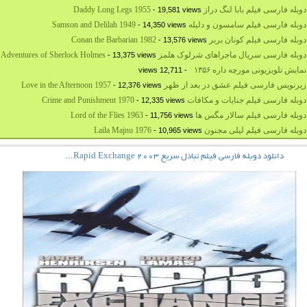
بله فارسی فیلم بابا لنگ دراز Daddy Long Legs 1955
- 19,581 views
بله فارسی فیلم سامسون و دلیله Samson and Delilah 1949
- 14,350 views
له فارسی فیلم کونان بربر Conan the Barbarian 1982
- 13,576 views
بله فارسی سریال ماجراهای شرلوک هلمز The Adventures of Sherlock Holmes
- 13,375 views
نمایش تلویزیونی مورچه داره ۱۳۵۶
- 12,711 views
رنویس فارسی فیلم عشق در بعد از ظهر Love in the Afternoon 1957
- 12,376 views
بله فارسی فیلم جنایات و مکافات Crime and Punishment 1970
- 12,335 views
بله فارسی فیلم سالار مگس ها Lord of the Flies 1963
- 11,756 views
وبله فارسی فیلم لیلی مجنون Laila Majnu 1976
- 10,965 views
دانلود دوبله فارسی فیلم تبادل سریع Rapid Exchange 2003...