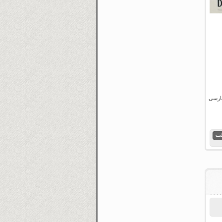
وبله فارسی
لب