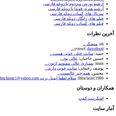
آرشیو نورمن ویزدوم با دوبله فارسی
آرشیو هنری فوندا با دوبله فارسی
سریال های کمیاب دوبله فارسی
فیلم های رایگان دوبله فارسی
فیلم های کمیاب دوبله فارسی
آخرین نظرات
ali:
متشکر...
yousef:
dawnlood...
حمید:
سایت خیلی خوبی هست...
حسین حاجیان:
عالی بود...
iman:
بسیاری عالی ممنونم ازتون...
یوسف رخمانی:
سایت خوبی دارید...
محسن:
همه چیز عالیست...
filmclassic1989:
سلام لطفا ایمیل بزنید Filmclassic1@yahoo.com...
همکاران و دوستان
اسکریپت کمپ
آمار سایت