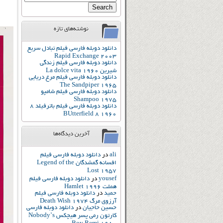
نوشته‌های تازه
دانلود دوبله فارسی فیلم تبادل سریع
Rapid Exchange 2003
دانلود دوبله فارسی فیلم زندگی
شیرین La dolce vita 1960
دانلود دوبله فارسی فیلم مرغ دریایی
The Sandpiper 1965
دانلود دوبله فارسی فیلم شامپو
Shampoo 1975
دانلود دوبله فارسی فیلم باترفیلد 8
BUtterfield 8 1960
آخرین دیدگاه‌ها
ali
در
دانلود دوبله فارسی فیلم
افسانه گمشدگان Legend of the
Lost 1957
yousef
در
دانلود دوبله فارسی فیلم
هملت Hamlet 1996
حمید
در
دانلود دوبله فارسی فیلم
آرزوی مرگ Death Wish 1974
حسین حاجیان
در
دانلود دوبله فارسی
کارتون رمی پسر هیچکس Nobody’s