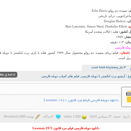
م:
سپیده دم زولو–Zulu Dawn
جراجویی، درام، تاریخی
ان:
Douglas Hickox
ن:
Burt Lancaster, Simon Ward, Denholm Elliott
 کشور:
هلند | ایالات متحده آمریکا
تشار:
۱۹۷۹
ان:
۱۱۳ دقیقه
وبله فارسی
داستان:
فیلم زیبای سپیده دم زولو محصول سال ۱۹۷۹ کشور هلند با بازی برت لنکستر با د
ریل است
3 بار پسنديده شده است
ادامه ی مط
ع :
آرشیو برت لنکستر با دوبله فارسی
,
فیلم های کمیاب دوبله فارسی
دانلود دوبله فارسی فیلم مرد قانون Lawman 1971
تاریخ : جمعه، 27 سپتامبر 2024
1,580 views
0دیدگاه
نوشته:filmclassic1989
دانلود دوبله فارسی فیلم مرد قانون Lawman 1971