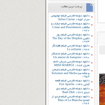
پربحث ترین مطالب
دانلود دوبله فارسی فیلم جولیوس
سزار Julius Caesar 1953
دانلود دوبله فارسی فیلم جنایات و
مکافات Crime and Punishment
1970
دانلود دوبله فارسی فیلم روز
دلفین The Day of the Dolphin
1973
دانلود دوبله فارسی فیلم طغیانگر
Le solitaire 1987
دانلود دوبله فارسی فیلم خدمتکار
Un amour de banquier 1990
دانلود دوبله فارسی سریال خانم
مارپل MISS MARPLE 1984
دانلود دوبله فارسی فیلم سلیمان
و ملکه صبا Solomon and Sheba
1959
دانلود دوبله فارسی فیلم قلعه
آپاچی Fort Apache 1948
دانلود دوبله فارسی فیلم بدی
دیدی Badi Didi 1969
دانلود دوبله فارسی فیلم مردی از
لامانچا Man of La Mancha
1972