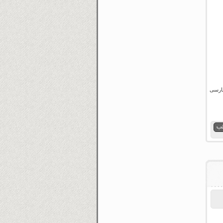
وبله فارسی
لب