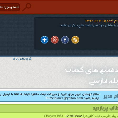
به 15 مرداد 1392
 تسلط بر خود نمی توانید فاتح دیگران باشید.
فرم تماس با ما
ود فیلم های کمیاب
له فارسی
سلام دوستان عزیز برای خرید و دریافت لینک دانلود فیلم ها لطفا با ایمیل ز
ارتباط باشید Filmclassic1@yahoo.com
بله فارسی فیلم کلئوپاترا Cleopatra 1963
- 22,793 views