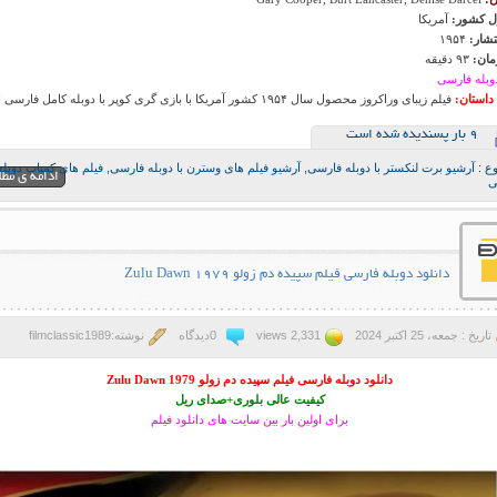
 کشور:
آمریکا
تشار:
۱۹۵۴
ان:
۹۳ دقیقه
وبله فارسی
داستان:
فیلم زیبای وراکروز محصول سال ۱۹۵۴ کشور آمریکا با بازی گری کوپر با دوبله کامل فارسی است
9 بار پسنديده شده است
ع :
آرشیو برت لنکستر با دوبله فارسی
,
آرشیو فیلم های وسترن با دوبله فارسی
,
فیلم های کمیاب دوبله
ادامه ی مط
ی
دانلود دوبله فارسی فیلم سپیده دم زولو Zulu Dawn 1979
تاریخ : جمعه، 25 اکتبر 2024
2,331 views
0دیدگاه
نوشته:filmclassic1989
دانلود دوبله فارسی فیلم سپیده دم زولو Zulu Dawn 1979
کیفیت عالی بلوری+صدای ریل
برای اولین بار بین سایت های دانلود فیلم