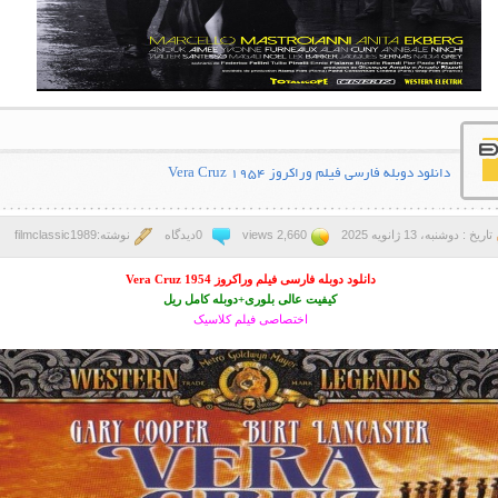
دانلود دوبله فارسی فیلم وراکروز Vera Cruz 1954
تاریخ : دوشنبه، 13 ژانویه 2025
2,660 views
0دیدگاه
نوشته:filmclassic1989
دانلود دوبله فارسی فیلم وراکروز Vera Cruz 1954
کیفیت عالی بلوری+دوبله کامل ریل
اختصاصی فیلم کلاسیک