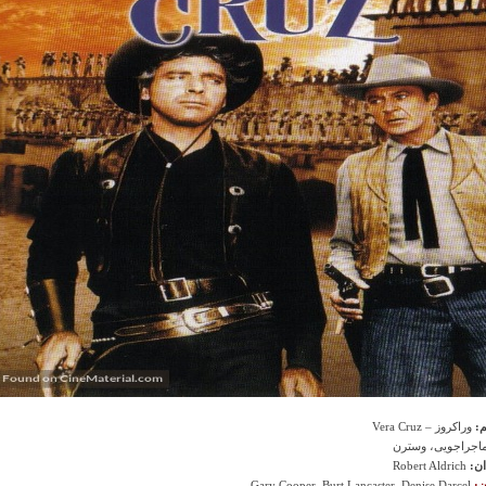
م:
وراکروز – Vera Cruz
اجراجویی، وسترن
ان:
Robert Aldrich
ن:
Gary Cooper, Burt Lancaster, Denise Darcel