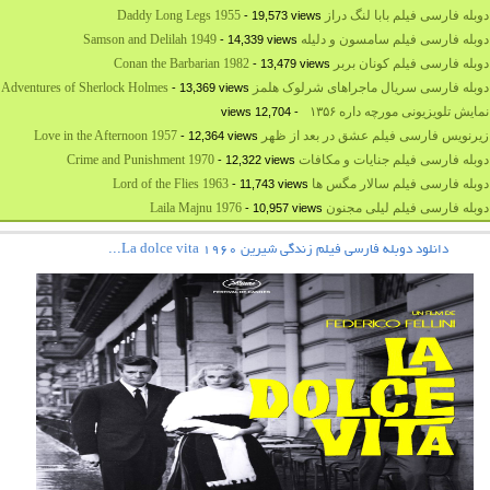
بله فارسی فیلم بابا لنگ دراز Daddy Long Legs 1955
- 19,573 views
بله فارسی فیلم سامسون و دلیله Samson and Delilah 1949
- 14,339 views
له فارسی فیلم کونان بربر Conan the Barbarian 1982
- 13,479 views
بله فارسی سریال ماجراهای شرلوک هلمز The Adventures of Sherlock Holmes
- 13,369 views
نمایش تلویزیونی مورچه داره ۱۳۵۶
- 12,704 views
رنویس فارسی فیلم عشق در بعد از ظهر Love in the Afternoon 1957
- 12,364 views
بله فارسی فیلم جنایات و مکافات Crime and Punishment 1970
- 12,322 views
بله فارسی فیلم سالار مگس ها Lord of the Flies 1963
- 11,743 views
وبله فارسی فیلم لیلی مجنون Laila Majnu 1976
- 10,957 views
دانلود دوبله فارسی فیلم زندگی شیرین La dolce vita 1960...