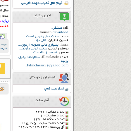
فیلم های کمیاب دوبله فارسی
محصول
سال ان
آخرین نظرات
مدت زم
زبان:
د
خلاصه 
ali:
متشکر...
yousef:
dawnlood...
حمید:
سایت خیلی خوبی هست...
حسین حاجیان:
عالی بود...
موضو
iman:
بسیاری عالی ممنونم ازتون...
فارس
یوسف رخمانی:
سایت خوبی دارید...
محسن:
همه چیز عالیست...
filmclassic1989:
سلام لطفا ایمیل
بزنید
Filmclassic1@yahoo.com...
همکاران و دوستان
اسکریپت کمپ
آمار سایت
تعداد مطالب : 2691
تعداد صفحات : 1
تعداد دیدگاه ها : 127
تعداد کلمات سایت : 215,175
آی پی شما : 216.73.217.122