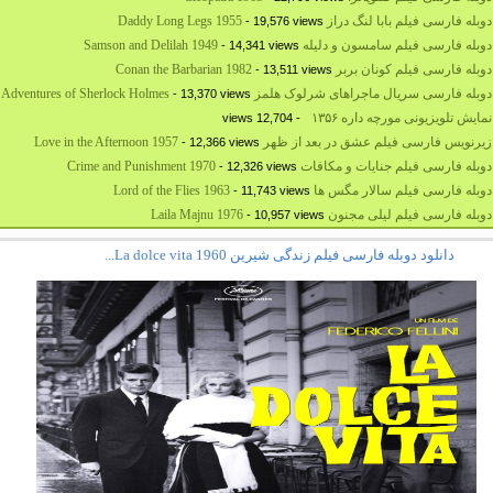
بله فارسی فیلم بابا لنگ دراز Daddy Long Legs 1955
- 19,576 views
بله فارسی فیلم سامسون و دلیله Samson and Delilah 1949
- 14,341 views
له فارسی فیلم کونان بربر Conan the Barbarian 1982
- 13,511 views
بله فارسی سریال ماجراهای شرلوک هلمز The Adventures of Sherlock Holmes
- 13,370 views
نمایش تلویزیونی مورچه داره ۱۳۵۶
- 12,704 views
رنویس فارسی فیلم عشق در بعد از ظهر Love in the Afternoon 1957
- 12,366 views
بله فارسی فیلم جنایات و مکافات Crime and Punishment 1970
- 12,326 views
بله فارسی فیلم سالار مگس ها Lord of the Flies 1963
- 11,743 views
وبله فارسی فیلم لیلی مجنون Laila Majnu 1976
- 10,957 views
دانلود دوبله فارسی فیلم زندگی شیرین La dolce vita 1960...