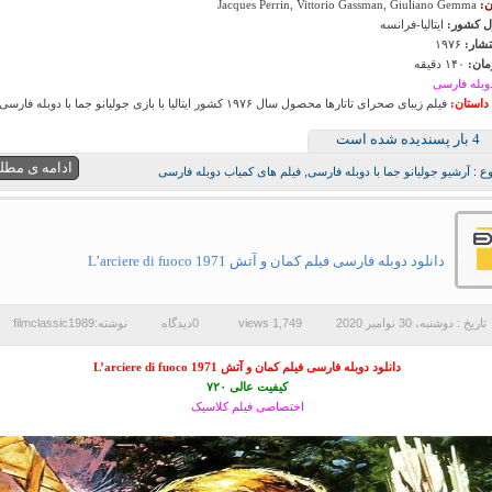
ن:
Jacques Perrin, Vittorio Gassman, Giuliano Gemma
 کشور:
ایتالیا-فرانسه
تشار:
۱۹۷۶
ان:
۱۴۰ دقیقه
وبله فارسی
داستان:
فیلم زیبای صحرای تاتارها محصول سال ۱۹۷۶ کشور ایتالیا با بازی جولیانو جما با دوبله فارسی است
4 بار پسنديده شده است
ادامه ی مطل
ع :
آرشیو جولیانو جما با دوبله فارسی
,
فیلم های کمیاب دوبله فارسی
دانلود دوبله فارسی فیلم کمان و آتش L’arciere di fuoco 1971
تاریخ : دوشنبه، 30 نوامبر 2020
1,749 views
0دیدگاه
نوشته:filmclassic1989
دانلود دوبله فارسی فیلم کمان و آتش L’arciere di fuoco 1971
کیفیت عالی ۷۲۰
اختصاصی فیلم کلاسیک