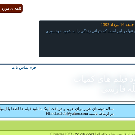
1 مرداد 1392
 تنها در این است که بتوانی زندگی را به شیوه خودسپری
فرم تماس با ما
ود فیلم های کمیاب
له فارسی
سلام دوستان عزیز برای خرید و دریافت لینک دانلود فیلم ها لطفا با ایمیل
در ارتباط باشید Filmclassic1@yahoo.com
بله فارسی فیلم کلئوپاترا Cleopatra 1963
- 22,796 views