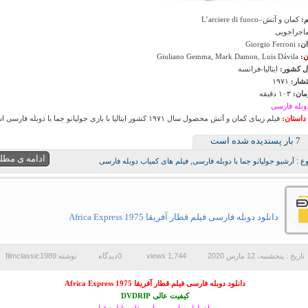
م:
کمان و آتش–L’arciere di fuoco
جراجویی
ان:
Giorgio Ferroni
ن:
Giuliano Gemma, Mark Damon, Luis Dávila
 کشور:
ایتالیا-فرانسه
تشار:
۱۹۷۱
ان:
۱۰۳ دقیقه
وبله فارسی
داستان:
فیلم زیبای کمان و آتش محصول سال ۱۹۷۱ کشور ایتالیا با بازی جولیانو جما با دوبله فارسی است
7 بار پسنديده شده است
ادامه ی مطل
ع :
آرشیو جولیانو جما با دوبله فارسی
,
فیلم های کمیاب دوبله فارسی
دانلود دوبله فارسی فیلم قطار آفریقا Africa Express 1975
تاریخ : پنجشنبه، 12 مارس 2020
1,744 views
0دیدگاه
نوشته:filmclassic1989
دانلود دوبله فارسی فیلم قطار آفریقا Africa Express 1975
کیفیت عالی DVDRIP