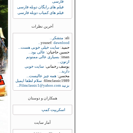
فارسی
فیلم های رایگان دوبله فارسی
فیلم های کمیاب دوبله فارسی
آخرین نظرات
ali:
متشکر...
yousef:
dawnlood...
حمید:
سایت خیلی خوبی هست...
حسین حاجیان:
عالی بود...
iman:
بسیاری عالی ممنونم
ازتون...
یوسف رخمانی:
سایت خوبی
دارید...
محسن:
همه چیز عالیست...
filmclassic1989:
سلام لطفا ایمیل
بزنید Filmclassic1@yahoo.com...
همکاران و دوستان
اسکریپت کمپ
آمار سایت