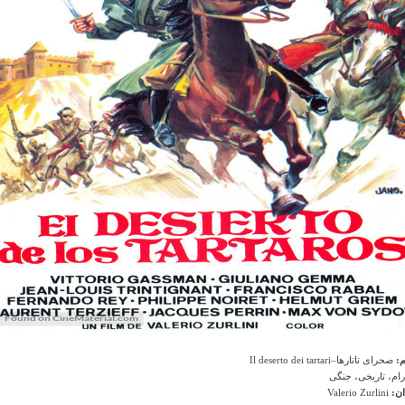
م:
صحرای تاتارها–Il deserto dei tartari
ام، تاریخی، جنگی
ان:
Valerio Zurlini